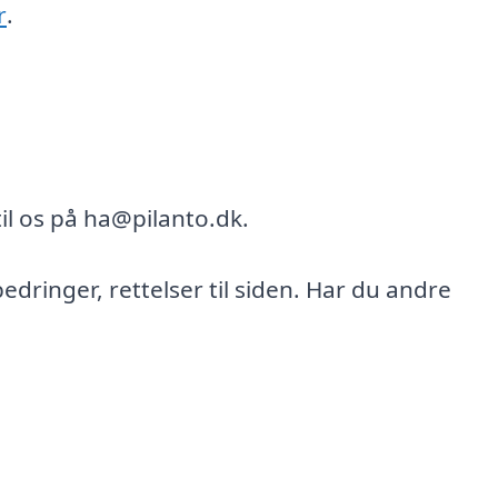
r
.
il os på ha@pilanto.dk.
bedringer, rettelser til siden. Har du andre