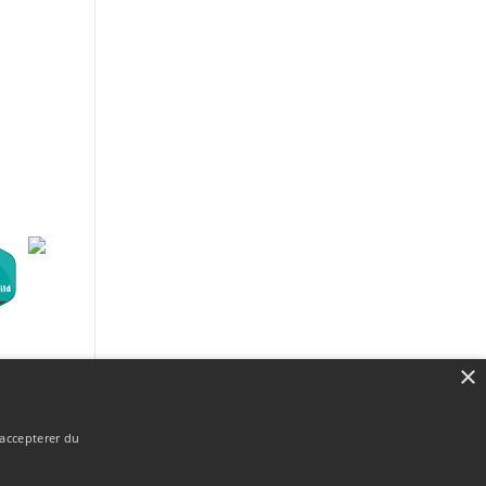
×
 accepterer du