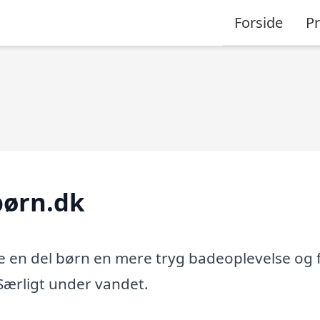
Forside
P
børn.dk
ve en del børn en mere tryg badeoplevelse og 
Særligt under vandet.